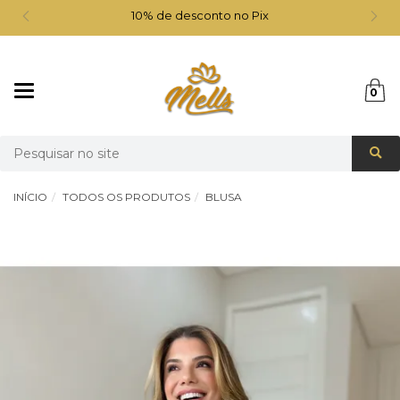
10% de desconto no Pix
Mudar
0
navegação
Busca
INÍCIO
TODOS OS PRODUTOS
BLUSA