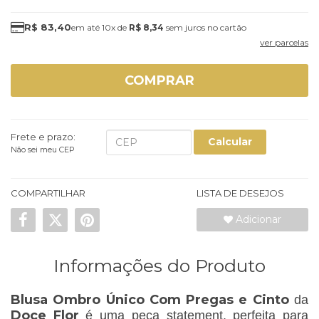
R$ 83,40
10x
de
R$ 8,34
sem juros
ver parcelas
COMPRAR
Frete e prazo:
Calcular
Não sei meu CEP
COMPARTILHAR
LISTA DE DESEJOS
Adicionar
Informações do Produto
Blusa Ombro Único Com Pregas e Cinto
da
Doce Flor
é uma peça statement, perfeita para