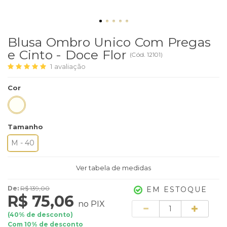
Blusa Ombro Unico Com Pregas
e Cinto - Doce Flor
(
Cód.
12101
)
1
avaliação
Cor
Tamanho
M - 40
Ver tabela de medidas
De:
R$ 139,00
EM ESTOQUE
R$ 75,06
no PIX
Quantidade
(
40
% de desconto)
Com 10% de desconto