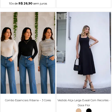
10x
de
R$ 26,90
sem juros
Combo Essenciais Ribana – 3 Cores
Vestido Alça Larga Evasê Com Recortes -
Doce Flor