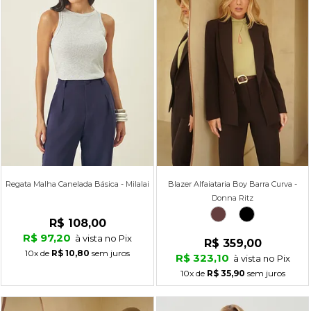
Regata Malha Canelada Básica - Milalai
Blazer Alfaiataria Boy Barra Curva -
Donna Ritz
R$ 108,00
R$ 97,20
à vista no Pix
R$ 359,00
10x
de
R$ 10,80
sem juros
R$ 323,10
à vista no Pix
10x
de
R$ 35,90
sem juros