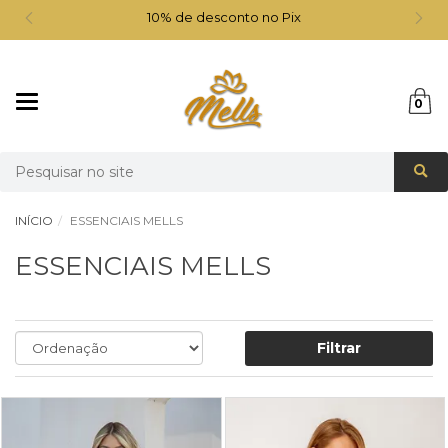
10% de desconto no Pix
Mudar
0
navegação
Busca
INÍCIO
ESSENCIAIS MELLS
ESSENCIAIS MELLS
Filtrar