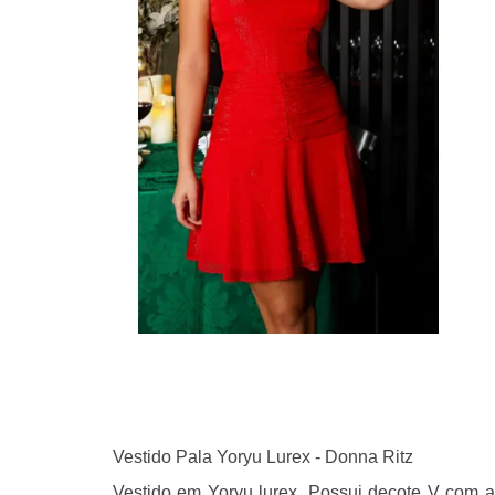
Vestido Pala Yoryu Lurex - Donna Ritz
Vestido em Yoryu lurex. Possui decote V com al