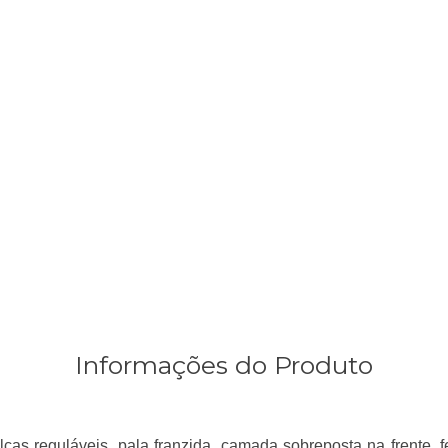
Informações do Produto
ças reguláveis, pala franzida, camada sobreposta na frente, 