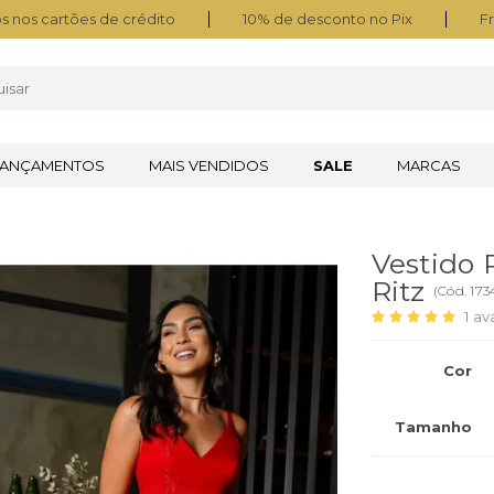
s nos cartões de crédito
10% de desconto no Pix
Fr
LANÇAMENTOS
MAIS VENDIDOS
SALE
MARCAS
Vestido 
Ritz
(
Cód.
173
1
av
Cor
Tamanho