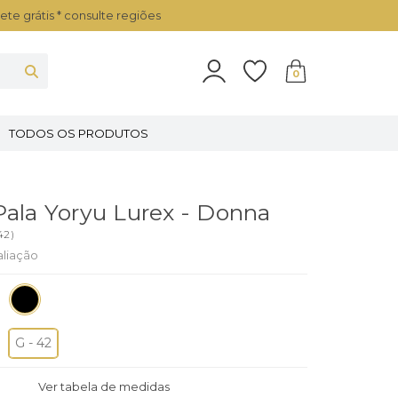
ete grátis * consulte regiões
0
TODOS OS PRODUTOS
Pala Yoryu Lurex - Donna
42
)
aliação
G - 42
Ver tabela de medidas