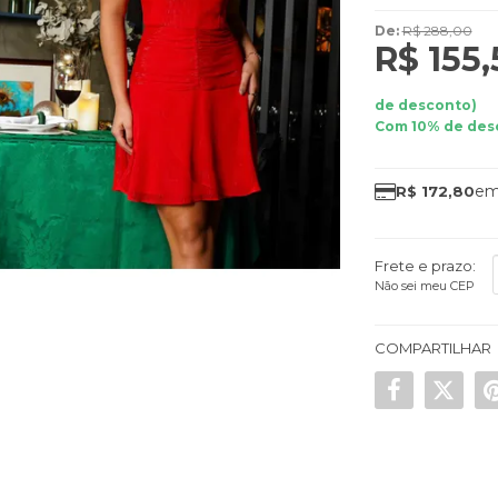
De:
R$ 288,00
R$ 155
de desconto)
Com 10% de des
R$ 172,80
Frete e prazo:
Não sei meu CEP
COMPARTILHAR