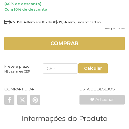
(
40
% de desconto)
Com 10% de desconto
R$ 191,40
10x
de
R$ 19,14
sem juros
ver parcelas
COMPRAR
Frete e prazo:
Calcular
Não sei meu CEP
COMPARTILHAR
LISTA DE DESEJOS
Adicionar
Informações do Produto