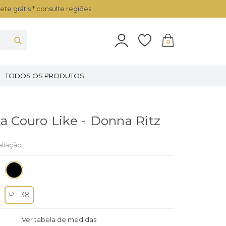
ete grátis * consulte regiões
0
TODOS OS PRODUTOS
ta Couro Like - Donna Ritz
aliação
P - 38
Ver tabela de medidas