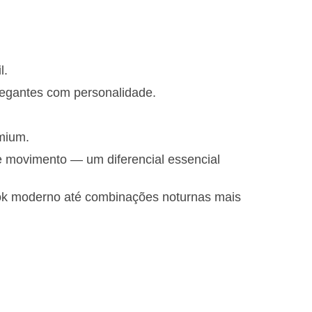
l.
legantes com personalidade.
mium.
e movimento — um diferencial essencial
look moderno até combinações noturnas mais