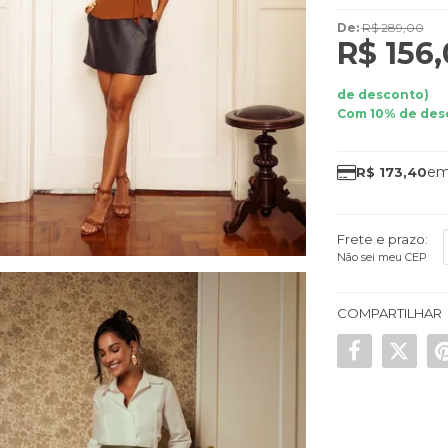
De:
R$ 289,00
R$ 156
de desconto)
Com 10% de des
R$ 173,40
Frete e prazo:
Não sei meu CEP
COMPARTILHAR