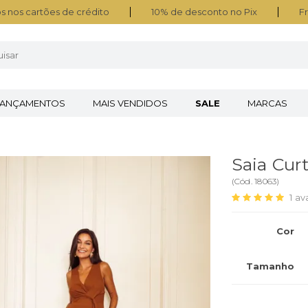
s nos cartões de crédito
10% de desconto no Pix
Fr
LANÇAMENTOS
MAIS VENDIDOS
SALE
MARCAS
Saia Cur
(
Cód.
18063
)
1
av
Cor
Tamanho