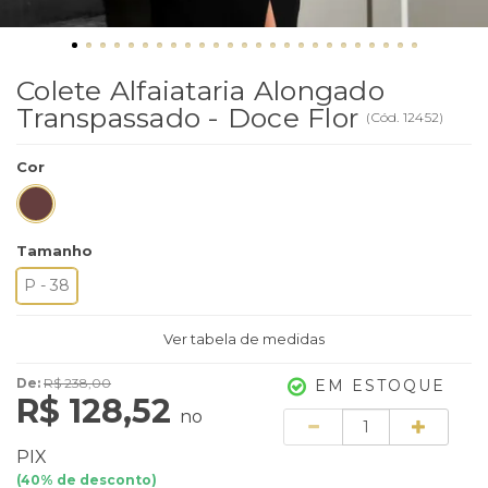
Colete Alfaiataria Alongado
Transpassado - Doce Flor
(
Cód.
12452
)
Cor
Tamanho
P - 38
Ver tabela de medidas
De:
R$ 238,00
EM ESTOQUE
R$ 128,52
no
Quantidade
PIX
(
40
% de desconto)