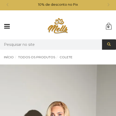
10% de desconto no Pix
Mudar
0
navegação
Busca
INÍCIO
TODOS OS PRODUTOS
COLETE