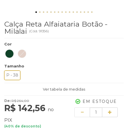
Calça Reta Alfaiataria Botão -
Milalai
(
Cód.
91356
)
Cor
Tamanho
P - 38
Ver tabela de medidas
De:
R$ 264,00
EM ESTOQUE
R$ 142,56
no
Quantidade
PIX
(
40
% de desconto)