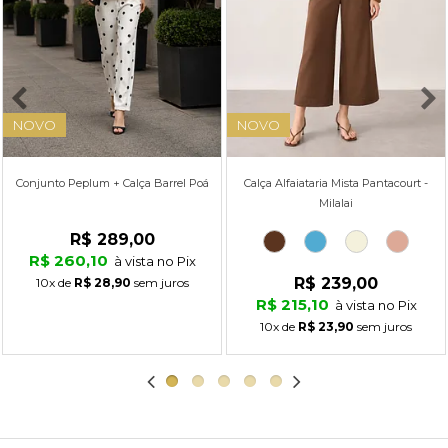
NOVO
NOVO
Conjunto Peplum + Calça Barrel Poá
Calça Alfaiataria Mista Pantacourt -
Milalai
R$ 289,00
R$ 260,10
à vista no Pix
R$ 239,00
10x
de
R$ 28,90
sem juros
R$ 215,10
à vista no Pix
10x
de
R$ 23,90
sem juros