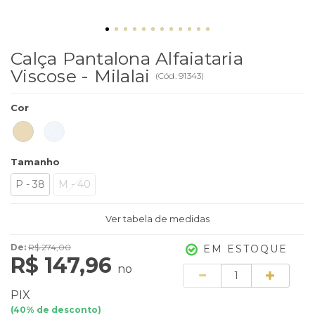
Calça Pantalona Alfaiataria
Viscose - Milalai
(
Cód.
91343
)
Cor
Tamanho
P - 38
M - 40
Ver tabela de medidas
De:
R$ 274,00
EM ESTOQUE
R$ 147,96
no
Quantidade
PIX
(
40
% de desconto)