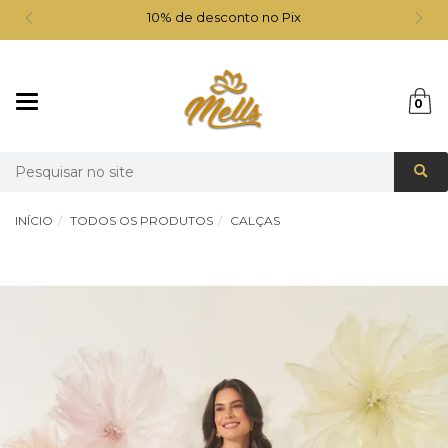
10% de desconto no Pix
Mudar
0
navegação
Busca
INÍCIO
TODOS OS PRODUTOS
CALÇAS