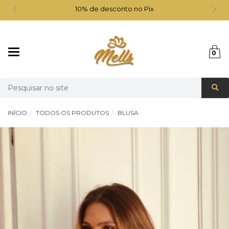
10% de desconto no Pix
Mudar
0
navegação
Busca
INÍCIO
TODOS OS PRODUTOS
BLUSA