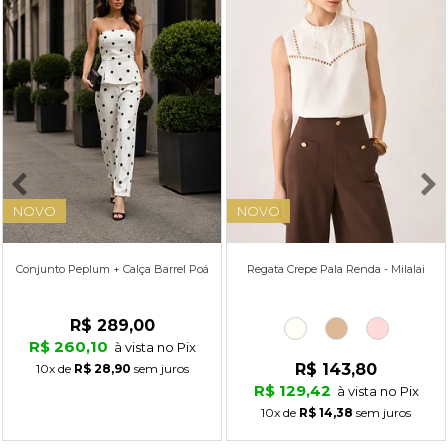
NOVO
NOVO
Conjunto Peplum + Calça Barrel Poá
Regata Crepe Pala Renda - Milalai
R$ 289,00
R$ 260,10
à vista no Pix
R$ 143,80
10x
de
R$ 28,90
sem juros
R$ 129,42
à vista no Pix
10x
de
R$ 14,38
sem juros