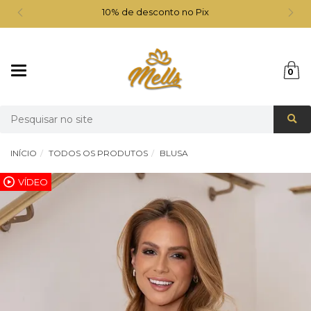
10% de desconto no Pix
Mudar
0
navegação
Busca
INÍCIO
TODOS OS PRODUTOS
BLUSA
VÍDEO