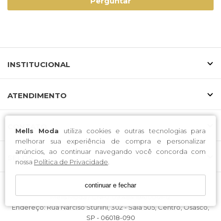
Perguntar
INSTITUCIONAL
ATENDIMENTO
CONTATO
Mells Moda
utiliza cookies e outras tecnologias para
melhorar sua experiência de compra e personalizar
anúncios, ao continuar navegando você concorda com
SELOS
nossa
Política de Privacidade
.
continuar e fechar
Mells Moda / CNPJ: 09.484.194/0001-12
Endereço: Rua Narciso Sturlini, 302 - Sala 505, Centro, Osasco,
SP - 06018-090