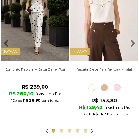
NOVO
NOVO
Conjunto Peplum + Calça Barrel Poá
Regata Crepe Pala Renda - Milalai
R$ 289,00
R$ 260,10
à vista no Pix
R$ 143,80
10x
de
R$ 28,90
sem juros
R$ 129,42
à vista no Pix
10x
de
R$ 14,38
sem juros