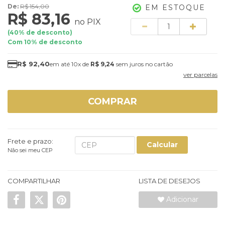
De:
R$ 154,00
EM ESTOQUE
R$ 83,16
no PIX
Quantidade
(
40
% de desconto)
Com 10% de desconto
R$ 92,40
10x
de
R$ 9,24
sem juros
ver parcelas
COMPRAR
Frete e prazo:
Calcular
Não sei meu CEP
COMPARTILHAR
LISTA DE DESEJOS
Adicionar