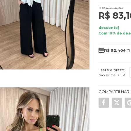
De:
R$ 154,00
R$ 83,
desconto)
Com 10% de des
R$ 92,40
Frete e prazo:
Não sei meu CEP
COMPARTILHAR