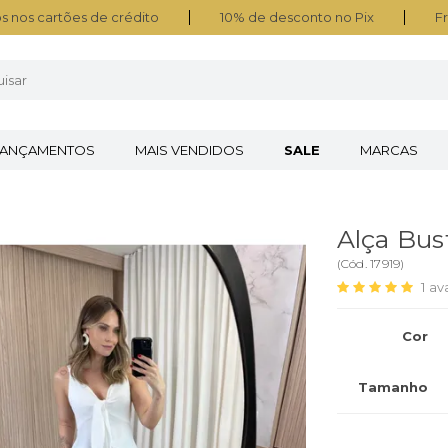
s nos cartões de crédito
10% de desconto no Pix
Fr
LANÇAMENTOS
MAIS VENDIDOS
SALE
MARCAS
Alça Bus
(
Cód.
17919
)
1
av
Cor
Tamanho