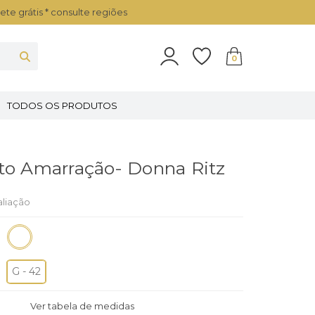
ete grátis * consulte regiões
0
TODOS OS PRODUTOS
to Amarração- Donna Ritz
aliação
G - 42
Ver tabela de medidas